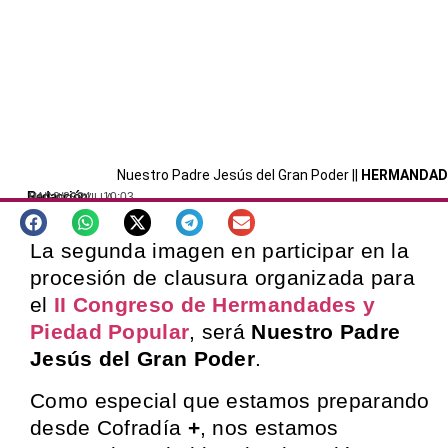
Nuestro Padre Jesús del Gran Poder ||
HERMANDAD
Redacción
04/12/2024
10:03
MAGNA SEVILLA
La segunda imagen en participar en la
procesión de clausura organizada para
el
II Congreso de Hermandades y
Piedad Popular
, será
Nuestro Padre
Jesús del Gran Poder
.
Como especial que estamos preparando
desde Cofradía
+
, nos estamos