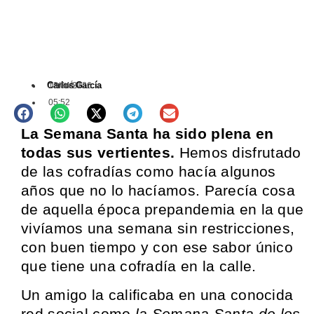
Carlos García
13/04/2026
OPINIÓN
05:52
La Semana Santa ha sido plena en
todas sus vertientes.
Hemos disfrutado
de las cofradías como hacía algunos
años que no lo hacíamos. Parecía cosa
de aquella época prepandemia en la que
vivíamos una semana sin restricciones,
con buen tiempo y con ese sabor único
que tiene una cofradía en la calle.
Un amigo la calificaba en una conocida
red social como
la Semana Santa de los