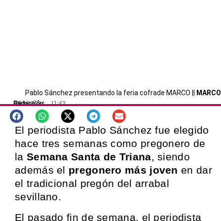
Pablo Sánchez presentando la feria cofrade MARCO ||
MARCO
Redacción
03/12/2024
11:42
SEVILLA
El periodista Pablo Sánchez fue elegido
hace tres semanas como pregonero de
la
Semana Santa de Triana
, siendo
además el
pregonero más joven
en dar
el tradicional pregón del arrabal
sevillano.
El pasado fin de semana, el periodista