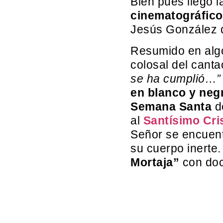
Bien pues llegó l
cinematográfico
Jesús González
Resumido en algo
colosal del canta
se ha cumplió…”
en blanco y neg
Semana Santa
de
al
Santísimo Cri
Señor se encuentr
su cuerpo inerte.
Mortaja”
con doc