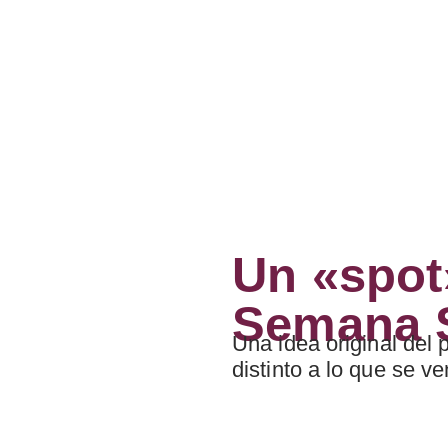
Un «spot»
Semana S
Una idea original del 
distinto a lo que se ve