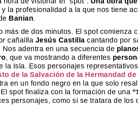
a hora de visionar el “spot”.
Una obra que 
y la profesionalidad a la que nos tiene 
 de
Banian
.
 más de dos minutos. El spot comienza c
or cañaílla
Jesús Castilla
cantando por s
Nos adentra en una secuencia de
plano
ro
, que va mostrando a diferentes
persona
 la Isla. Esos personajes representativo
sto de la Salvación de la Hermandad de 
a en un fondo negro en la que solo resalt
 El spot finaliza con la formación de una
“
es personajes, como si se tratara de los 