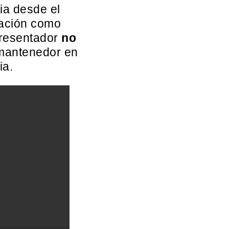
ia desde el
nación como
presentador
no
 mantenedor en
ia.