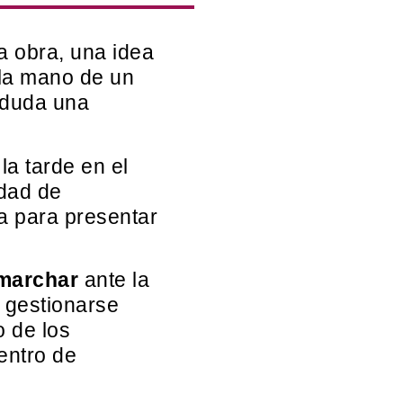
a obra, una idea
 la mano de un
 duda una
la tarde en el
ndad de
a para presentar
marchar
ante la
e gestionarse
o de los
entro de