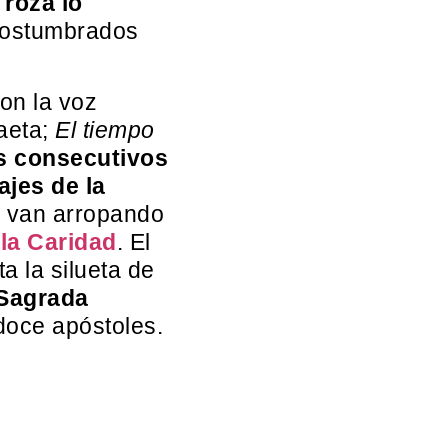
roza lo
acostumbrados
on la voz
aeta;
El tiempo
s consecutivos
jes de la
s van arropando
la Caridad
. El
a la silueta de
Sagrada
doce apóstoles.