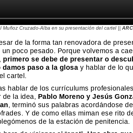
 Muñoz Cruzado-Alba en su presentación del cartel ||
ARC
esar de la forma tan renovadora de present
zo un poco pesado. Porque volvemos a cae
,
primero se debe de presentar o descub
go damos paso a la glosa
y hablar de lo q
l cartel.
s hablar de los currículums profesionales
r de la idea,
Pablo Moreno y Jesús Gonzá
ian
, terminó sus palabras acordándose de
ofrades. Y de como ellas miman ese rito d
olegómenos de la estación de penitencia.