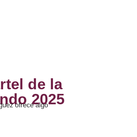
tel de la
ndo 2025
íguez ofrece algo