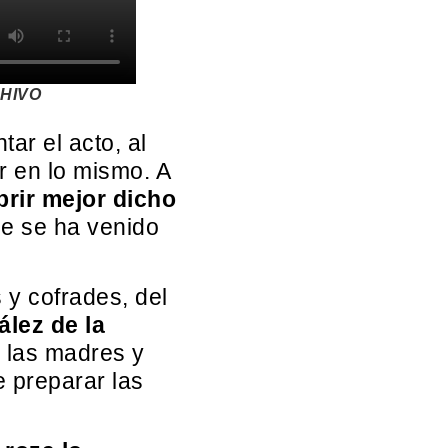
HIVO
ar el acto, al
r en lo mismo. A
rir mejor dicho
ue se ha venido
 y cofrades, del
lez de la
 las madres y
e preparar las