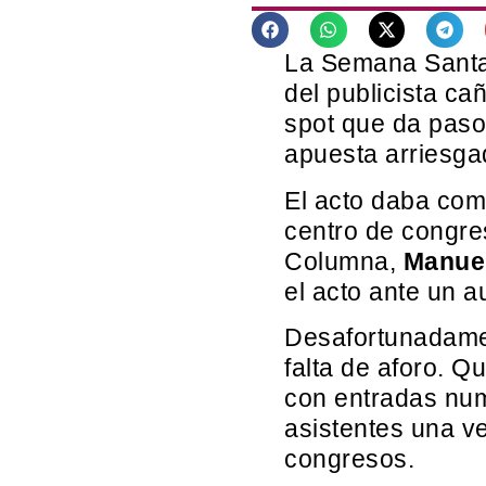
La Semana Santa d
del publicista ca
spot que da paso
apuesta arriesgad
El acto daba comi
centro de congre
Columna,
Manue
el acto ante un a
Desafortunadam
falta de aforo. Q
con entradas num
asistentes una ve
congresos.