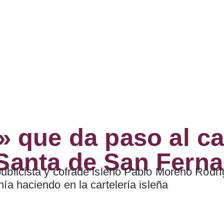
 que da paso al car
anta de San Ferna
publicista y cofrade isleño Pablo Moreno Rodr
nía haciendo en la cartelería isleña