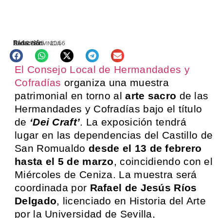
Redacción
05/02/2025
10:56
CÁDIZ PROVINCIA
El Consejo Local de Hermandades y
Cofradías
organiza una muestra
patrimonial en torno al
arte sacro
de las
Hermandades y Cofradías bajo el título
de
‘Dei Craft’
. La exposición tendrá
lugar en las dependencias del Castillo de
San Romualdo
desde el 13 de febrero
hasta el 5 de marzo
, coincidiendo con el
Miércoles de Ceniza. La muestra será
coordinada por
Rafael de Jesús Ríos
Delgado
, licenciado en Historia del Arte
por la Universidad de Sevilla,