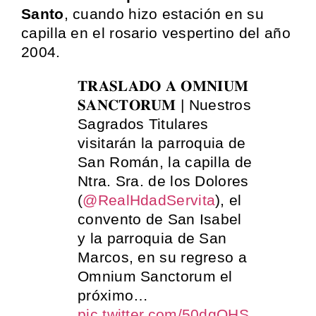
Santo
, cuando hizo estación en su
capilla en el rosario vespertino del año
2004.
𝐓𝐑𝐀𝐒𝐋𝐀𝐃𝐎 𝐀 𝐎𝐌𝐍𝐈𝐔𝐌
𝐒𝐀𝐍𝐂𝐓𝐎𝐑𝐔𝐌 | Nuestros
Sagrados Titulares
visitarán la parroquia de
San Román, la capilla de
Ntra. Sra. de los Dolores
(
@RealHdadServita
), el
convento de San Isabel
y la parroquia de San
Marcos, en su regreso a
Omnium Sanctorum el
próximo…
pic.twitter.com/50dgQHS