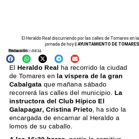
El Heraldo Real discurriendo por las calles de Tomares en la
jornada de hoy ||
AYUNTAMIENTO DE TOMARES
Redacción
03/01/2025
23:31
SEVILLA PROVINCIA
El
Heraldo Real
ha recorrido la ciudad
de Tomares en
la víspera de la gran
Cabalgata
que mañana sábado
recorrerá las calles del municipio.
La
instructora del Club Hípico El
Galapagar, Cristina Prieto
, ha sido la
encargada de encarnar al Heraldo a
lomos de su caballo.