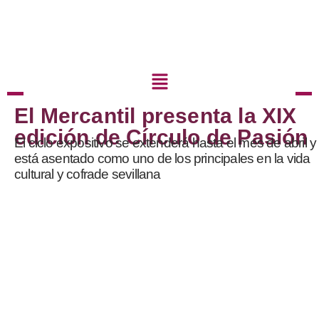
El Mercantil presenta la XIX
edición de Círculo de Pasión
El ciclo expositivo se extenderá hasta el mes de abril y
está asentado como uno de los principales en la vida
cultural y cofrade sevillana