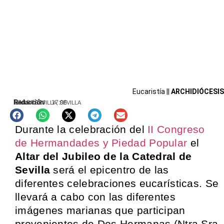
Eucaristía ||
ARCHIDIÓCESIS
Redacción
02/12/2024
17:06
MAGNA SEVILLA
,
SEVILLA
Durante la celebración del
II Congreso
de Hermandades y Piedad Popular
el
Altar del Jubileo de la Catedral de
Sevilla
será el epicentro de las
diferentes celebraciones eucarísticas. Se
llevará a cabo con las diferentes
imágenes marianas que participan
provenientes de Dos Hermanas (Ntra Sra